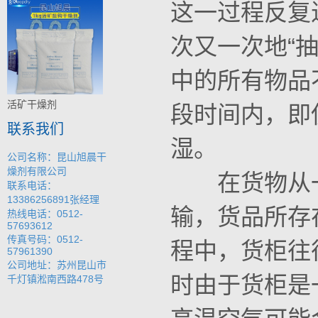
这一过程反复
次又一次地“
中的所有物品
活矿干燥剂
段时间内，即
联系我们
湿。
公司名称：昆山旭晨干
燥剂有限公司
在货物从一
联系电话：
13386256891张经理
输，货品所存
热线电话：0512-
57693612
传真号码：0512-
程中，货柜往
57961390
公司地址：苏州昆山市
时由于货柜是
千灯镇淞南西路478号