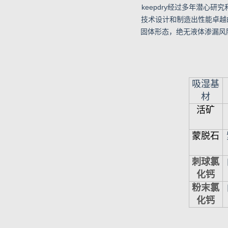
keepdry经过多年潜心
技术设计和制造出性能卓越的
固体形态，绝无液体渗漏风
吸湿基
材
活矿
蒙脱石
刺球氯
化钙
粉末氯
化钙