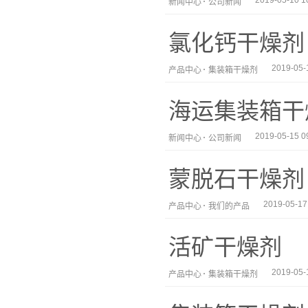
2019-05-10 1
新闻中心
公司新闻
氯化钙干燥剂
2019-05-
产品中心
集装箱干燥剂
海运集装箱干
2019-05-15 0
新闻中心
公司新闻
蒙脱石干燥剂
2019-05-17
产品中心
我们的产品
活矿干燥剂
2019-05-
产品中心
集装箱干燥剂