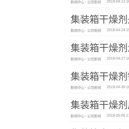
2019-04-12 1
新闻中心
公司新闻
集装箱干燥剂
2019-04-24 1
新闻中心
公司新闻
集装箱干燥剂
2019-04-27 1
新闻中心
公司新闻
集装箱干燥剂
2019-04-30 1
新闻中心
公司新闻
集装箱干燥剂
2019-05-06 1
新闻中心
公司新闻