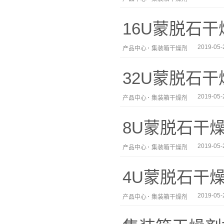
16U蒙脱石干
2019-05-
产品中心
集装箱干燥剂
32U蒙脱石
2019-05-
产品中心
集装箱干燥剂
8U蒙脱石干
2019-05-
产品中心
集装箱干燥剂
4U蒙脱石干
2019-05-
产品中心
集装箱干燥剂