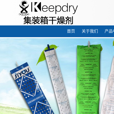
首页
关于我们
产品