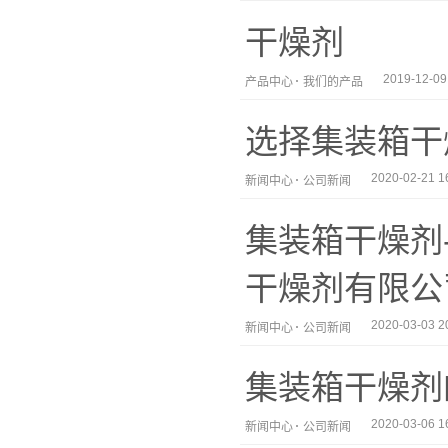
干燥剂
2019-12-09
产品中心
我们的产品
选择集装箱干
2020-02-21 1
新闻中心
公司新闻
集装箱干燥剂
干燥剂有限公
2020-03-03 2
新闻中心
公司新闻
集装箱干燥剂
2020-03-06 1
新闻中心
公司新闻