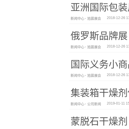
亚洲国际包装
2018-12-26 1
新闻中心
旭晨展会
俄罗斯品牌展
2018-12-26 1
新闻中心
旭晨展会
国际义务小商
2018-12-26 1
新闻中心
旭晨展会
集装箱干燥剂
2019-01-11 1
新闻中心
公司新闻
蒙脱石干燥剂