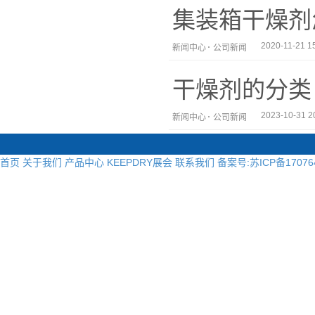
集装箱干燥剂
2020-11-21 1
新闻中心
公司新闻
干燥剂的分类
2023-10-31 2
新闻中心
公司新闻
首页
关于我们
产品中心
KEEPDRY展会
联系我们
备案号:苏ICP备17076