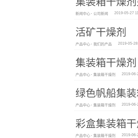
集装箱干燥剂
2019-05-27 1
新闻中心
公司新闻
活矿干燥剂
2019-05-28
产品中心
我们的产品
集装箱干燥剂
2019-06-
产品中心
集装箱干燥剂
绿色帆船集装
2019-06-
产品中心
集装箱干燥剂
彩盒集装箱干
2019-06-
产品中心
集装箱干燥剂