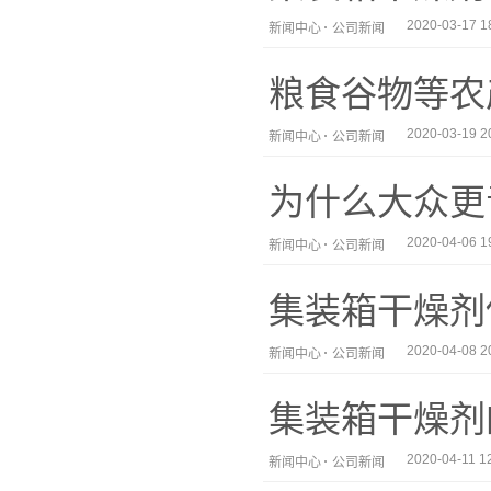
2020-03-17 1
新闻中心
公司新闻
粮食谷物等农
2020-03-19 2
新闻中心
公司新闻
为什么大众更
2020-04-06 1
新闻中心
公司新闻
集装箱干燥剂
2020-04-08 2
新闻中心
公司新闻
集装箱干燥剂
2020-04-11 1
新闻中心
公司新闻