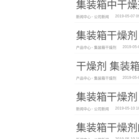
集装箱中干燥
2019-05-07 0
新闻中心
公司新闻
集装箱干燥剂
2019-05-
产品中心
集装箱干燥剂
干燥剂 集装
2019-05-
产品中心
集装箱干燥剂
集装箱干燥剂
2019-05-10 1
新闻中心
公司新闻
集装箱干燥剂