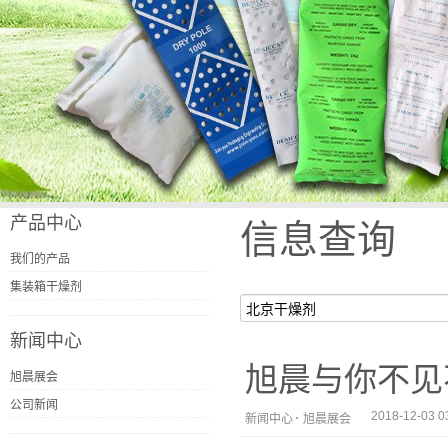
产品中心
信息查询
我们的产品
集装箱干燥剂
新闻中心
旭晨与你不见
旭晨展会
公司新闻
2018-12-03 0
新闻中心
旭晨展会