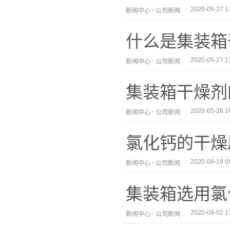
2020-05-27 1
新闻中心
公司新闻
什么是集装箱
2020-05-27 1
新闻中心
公司新闻
集装箱干燥剂
2020-05-28 1
新闻中心
公司新闻
氯化钙的干燥
2020-08-19 0
新闻中心
公司新闻
集装箱选用氯
2020-09-02 1
新闻中心
公司新闻